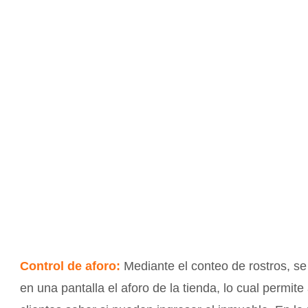
¿Qué o
Además de todos los beneficios an
calor y co
Control de aforo:
Mediante el conteo de rostros, s
en una pantalla el aforo de la tienda, lo cual permite 