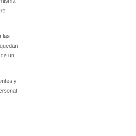
a misma
bre
 las
 quedan
 de un
entes y
ersonal