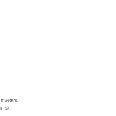
tras funciones tiene?
tes mencionados, cuenta con un control 
nteo de personas, que sirvan para:
e muestra
a los