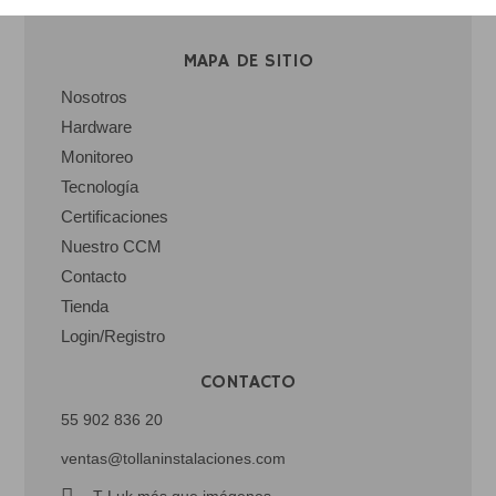
MAPA DE SITIO
Nosotros
Hardware
Monitoreo
Tecnología
Certificaciones
Nuestro CCM
Contacto
Tienda
Login/Registro
CONTACTO
55 902 836 20
ventas@tollaninstalaciones.com