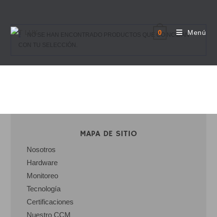
Menú
0
NO SE HAN ENCONTRADO PRODUCTOS QUE COINCIDAN
CON TU SELECCIÓN.
MAPA DE SITIO
Nosotros
Hardware
Monitoreo
Tecnología
Certificaciones
Nuestro CCM