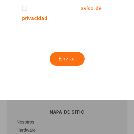
He leído y acepto el
aviso de
privacidad
Este sitio está protegido por reCAPTCHA y Google
Política de privacidad
y se aplican las
Condiciones de servicio
.
MAPA DE SITIO
Nosotros
Hardware