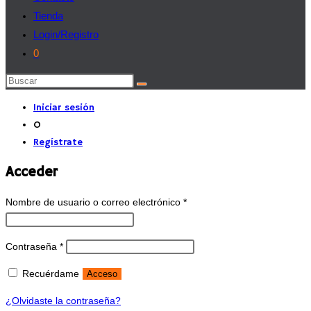
Tienda
Login/Registro
0
Buscar
en
Iniciar sesión
esta
O
web
Regístrate
Acceder
Obligatorio
Nombre de usuario o correo electrónico
*
Obligatorio
Contraseña
*
Recuérdame
Acceso
¿Olvidaste la contraseña?